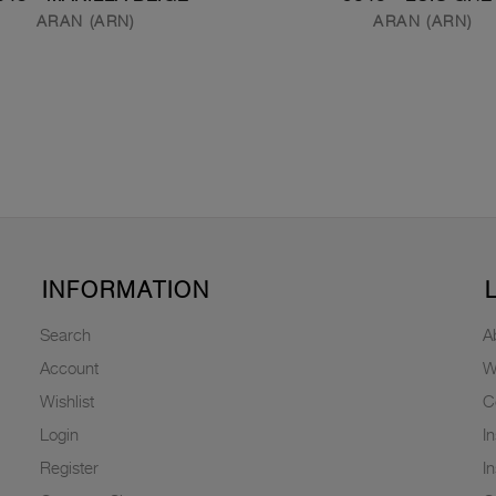
ARAN (ARN)
ARAN (ARN)
INFORMATION
Search
A
Account
W
Wishlist
C
Login
I
Register
I