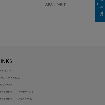
ARAN (ARN)
LINKS
bout Us
hy Greenlam
ollection
nspiration - Commercial
nspiration - Residential