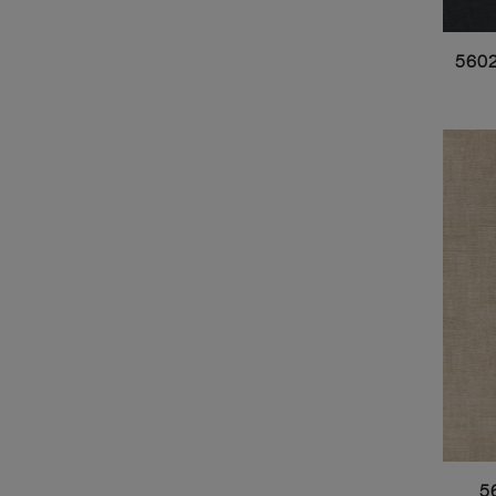
560
5