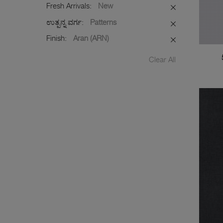
Fresh Arrivals:
New
ಉತ್ಪನ್ನ ವರ್ಗ:
Patterns
Finish:
Aran (ARN)
Clear All