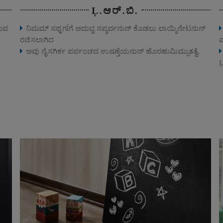
Ļ.ಆರ್.ಬಿ.
ಯುವ
ನಿಮಮ್ ಸಥ್ಳಗĺಗೆ ಅದುಭ್ತ ಸಪ್ಶರ್ವನುನ್ ಕೊಡಲು ಲಾಯ್ಮಿನೇಟನುನ್
ರಚಿಸಲಾಗಿದ
ಮ
ಅವು ನೈಸಗಿರ್ಕ ಪರ್ಪಂಚದ ಉಷಣ್ತೆಯನುನ್ ಹೊರಹುಮಿಮ್ಸುತತ್ವೆ.
Ļ