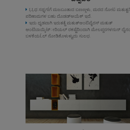
ĻĻಧ ಸಥ್ಳಗĺಗೆ ಮಜಬೂತಾದ ಬಣಣ್ಗಳು, ಮರದ ನೋಟ ಮತುತ್ಖ
ಪರಿಣಾಮಗಳ ಬಹು ದೊಡಡ್ಆಯೆಕ್ ಇದೆ.
ಇದು ಧೃಡವಾಗಿ ಇರುತತ್ದೆ ಮತುತ್ಆಂಟಿವೈರಸ್ ಮತುತ್
ಆಂಟಿಬಾಯ್ಕಿಟ್ೕರಿಯಲ್ ರಕಷ್ಣೆದಿಂದಾಗಿ ಮೇಲಪ್ದರಗಳನುನ್ ದೈನ
ಬಳಕೆಯĹಲ್ ನೋಡಿಕೊಳುಳ್ವುದು ಸುಲಭ.