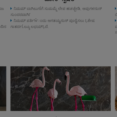
ನಿಜ
ನಿಮಮ್ ಬಾಗಿಲುಗĺಗೆ ಸುಮಮ್ನೆ ಲೇಪ ಹಚಚ್ಬೇಡಿ, ಅವುಗಳನುನ್
ಸುಂದರವಾಗಿľ
ಬ
ನಿಮಮ್ ಪರ್ತಿŴಂದು ಅಗತಯ್ವನುನ್ ಪೂರೈಸಲು Ļಶೇಷ
ಂದಿನ
ಗಾತರ್ದĹಲ್ಯೂ ಲಭಯ್Ļದೆ.
ಮ
ಸ