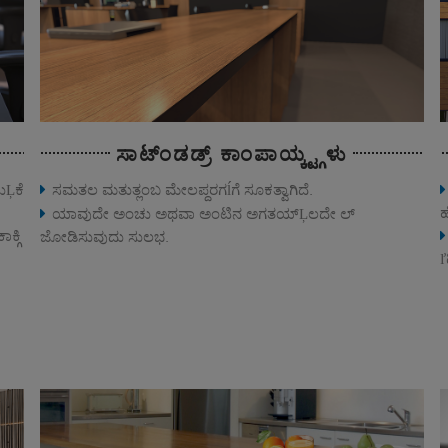
ಸಾಟ್ಂಡಡ್ರ್ ಕಾಂಪಾಯ್ಕ್ಟ್ಗಳು
ುĻಕೆ
ಸಮತಲ ಮತುತ್ಲಂಬ ಮೇಲಪ್ದರಗĺಗೆ ಸೂಕತ್ವಾಗಿದೆ.
ಹ
ಯಾವುದೇ ಅಂಚು ಅಥವಾ ಅಂಟಿನ ಅಗತಯ್Ļಲದೇ ಲ್
ಕ್ಗಿ
ಜೋಡಿಸುವುದು ಸುಲಭ.
ľ