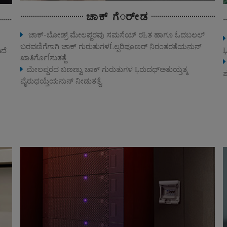
ಚಾಕ್ ಗೆರ್ೕಡ
ಚಾಕ್‐ಬೋಡ್ರ್ ಮೇಲಪ್ದರವು ಸಮಸೆಯ್ ರĿತ ಹಾಗೂ ಓದಬಲಲ್
ಬರವಣಿಗೆಗಾಗಿ ಚಾಕ್ ಗುರುತುಗಳĹಲ್ಪರಿಪೂಣರ್ ನಿರಂತರತೆಯನುನ್
Ļ
ಿದೆ
ಖಾತಿರ್ಗೊĺಸುತತ್ದೆ
ಮೇಲಪ್ದರದ ಬಣಣ್ವು ಚಾಕ್ ಗುರುತುಗಳ Ļರುದಧ್ಅತುಯ್ತತ್ಮ
ಶ
ವೈರುಧಯ್ತೆಯನುನ್ ನೀಡುತತ್ದೆ.