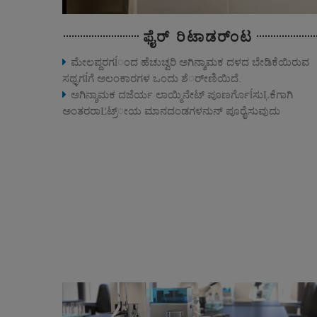
ಫೈರ್ ರಿಟಾಡರ್ಂಟ
ಮೇಲಪ್ದರಗĺಂದ ಹೆಚುಚ್ವರಿ ಅಗಿನ್ಶಾಮಕ ದಳದ ಬೇಡಿಕೆಯಿರುವ
ಸಥ್ಳಗĺಗೆ ಅಲಂಕಾರಗಳ ಒಂದು ಶೆರ್ೕಣಿಯಿದೆ.
ಅಗಿನ್ಶಾಮಕ ದಜೆರ್ಯ ಲಾಯ್ಮಿನೇಟ್ ಪೂಣರ್ಗೊĺಸುĻಕೆಗಾಗಿ
ಅಂತರರಾĽಟ್ರ್ೕಯ ಮಾನದಂಡಗಳನುನ್ ಪೂರೈಸುವುದು