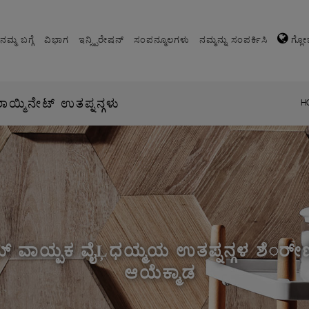
ನಮ್ಮ ಬಗ್ಗೆ
ವಿಭಾಗ
ಇನ್ಸ್ಪಿರೇಷನ್
ಸಂಪನ್ಮೂಲಗಳು
ನಮ್ಮನ್ನು ಸಂಪರ್ಕಿಸಿ
ಗ್ಲೋ
್ಮಿನೇಟ್ ಉತಪ್ನನ್ಗಳು
H
 ವಾಯ್ಪಕ ವೈĻಧಯ್ಮಯ ಉತಪ್ನನ್ಗಳ ಶೆರ್ೕ
ಆಯೆಕ್ಮಾಡ