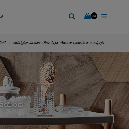
(0)
ಬ್
OME
ಆಂಟಿವೈರಸ್ ಮತುತ್ಆಂಟಿಬಾಯ್ಕಿಟ್ೕರಿಯಲ್ ಲಾಯ್ಮಿನೇಟ್ ಉತಪ್ನನ್ಗಳು
ಣಿಯಿಂದ