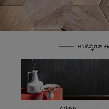
ಆಂಟಿವೈರಸ್,ಆಂ
ಎಚ್ಪಿಎಲ