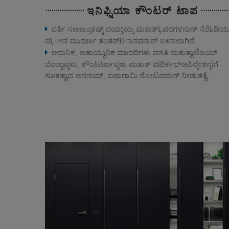
ಇನಿಫ್ನಿಯಾ ಕೌಂಟರ್ ಟಾಪ
ಪರ್ತಿ ಸಣಣ್ಸೂಕಷ್ಮ್ ವಯ್ತಾಯ್ಸ ಮತುತ್Ļವರಗಳನುನ್ ಸೆರೆĿಡಿ
ನĻೕನ ಮುದರ್ಣ ತಂತರ್Đಾನವನುನ್ ಬಳಸಲಾಗಿದೆ.
ಆಧುನಿಕ, ಅತಾಯ್ಧುನಿಕ ಮಾದರಿಗಳು ವಸತಿ ಮತುತ್ವಾಣಿಜಯ್
ಬೆಂಚ್ಟಾಪ್ಗಳು, ಕೌಂಟರ್ಟಾಪ್ಗಳು ಮತುತ್ ವಟಿರ್ಕಲ್ಅಪಿಲ್ಕೇಶನ್ಗĺಗೆ
ಸೂಕತ್ವಾದ ಅನನಯ್, ಐಷಾರಾಮಿ ನೋಟವನುನ್ ನೀಡುತತ್ವೆ.