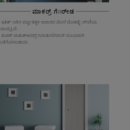
ಮಾಕರ್ರ್ ಗೆರ್ೕಡ
ಇತಿತ್ೕಚಿನ ಪರ್ವೃತಿತ್ಗಳ ಆಧಾರದ ಮೇಲೆ ದೊಡಡ್ಶೆರ್ೕಣಿಯ
ನಾಯ್ಸĻದೆ.
ಶುಷಕ್ ಮತುತ್ಆದರ್ರ್ ಗುರುತುಗĺಗನುನ್ ಸುಲಭವಾಗಿ
ುಚಿಗೊĺಸಬಹುದು