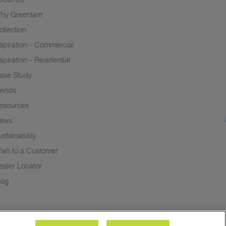
hy Greenlam
ollection
nspiration - Commercial
nspiration - Residential
ase Study
rends
esources
ews
stainability
ish to a Customer
ealer Locator
log