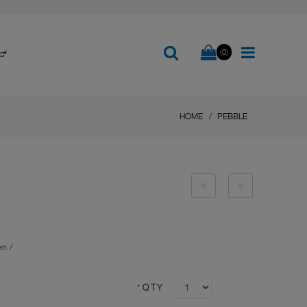
(0)
ಬ್
HOME
PEBBLE
en
/
*
QTY