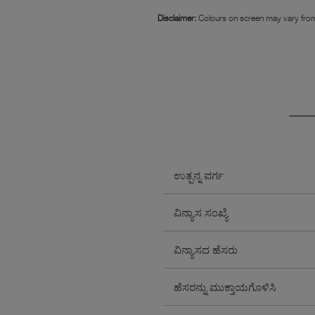
Disclaimer:
Colours on screen may vary from
ಉತ್ಪನ್ನ ವರ್ಗ
ವಿನ್ಯಾಸ ಸಂಖ್ಯೆ
ವಿನ್ಯಾಸದ ಹೆಸರು
ಹೆಸರನ್ನು ಮುಕ್ತಾಯಗೊಳಿಸಿ