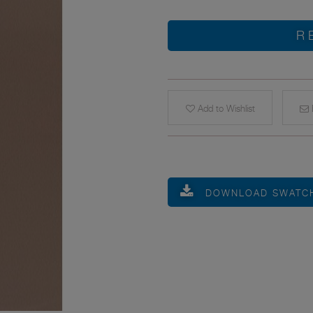
R
Add to Wishlist
E
DOWNLOAD SWATC