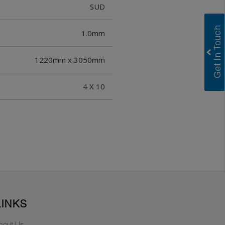
SUD
1.0mm
1220mm x 3050mm
4 X 10
LINKS
bout Us