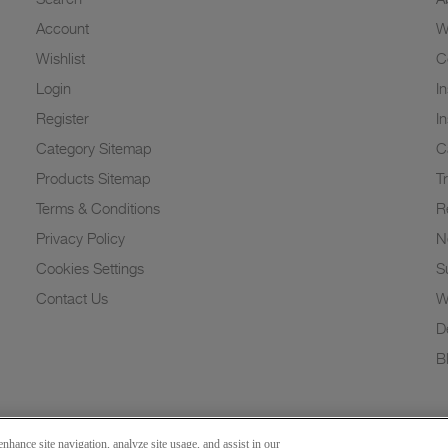
Account
W
Wishlist
C
Login
I
Register
I
Category Sitemap
C
Products Sitemap
T
Terms & Conditions
R
Privacy Policy
N
Cookies Settings
Su
Contact Us
W
D
B
nhance site navigation, analyze site usage, and assist in our