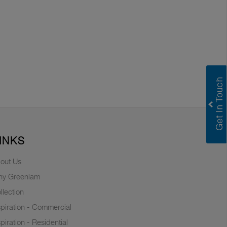
INKS
out Us
y Greenlam
llection
spiration - Commercial
spiration - Residential