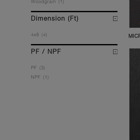
Woodgrain
(1)
Dimension (ft)
4x8
(4)
MIC
PF / NPF
PF
(3)
NPF
(1)