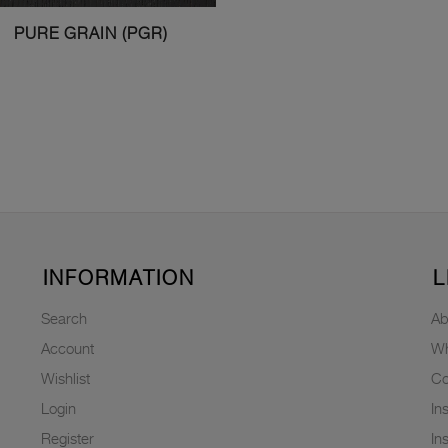
PURE GRAIN (PGR)
INFORMATION
L
Search
Ab
Account
Wh
Wishlist
Co
Login
In
Register
In