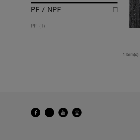
PF / NPF
PF
(1)
1 Item(s)