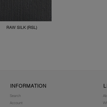
RAW SILK (RSL)
INFORMATION
L
Search
Ab
Account
Wh