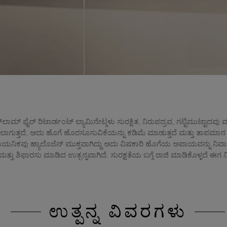
ಮ್ ಫೈರ್ ರಿಟಾರ್ಡಂಟ್ ಲ್ಯಾಮಿನೇಟ್ಗಳು ಸುರಕ್ಷಿತ, ನಿರುಪದ್ರವ, ಗಟ್ಟಿಮುಟ್ಟಾದವು ಮ
ುತ್ತದೆ, ಅದು ಹೊಗೆ ಹೊರಸೂಸುವಿಕೆಯನ್ನು ಕಡಿಮೆ ಮಾಡುತ್ತದೆ ಮತ್ತು ತಾಪಮಾನ ಏರಿಕ
ನಿಕವು ಹ್ಯಾಲೊಜೆನ್ ಮುಕ್ತವಾಗಿದ್ದು ಅದು ವಿಷಕಾರಿ ಹೊಗೆಯ ಅಪಾಯವನ್ನು ನಿವಾರಿಸುತ
 ಮತ್ತು ಶಿಫಾರಸು ಮಾಡಿದ ಉತ್ಪನ್ನವಾಗಿದೆ. ಸುರಕ್ಷತೆಯ ಬಗ್ಗೆ ರಾಜಿ ಮಾಡಿಕೊಳ್ಳದೆ
ಉತ್ಪನ್ನ ವಿವರಗಳು