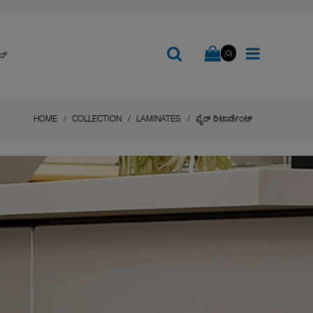
(0)
ಬ್
HOME
COLLECTION
LAMINATES
ಫೈರ್ ರಿಟಾರ್ಡೆಂಟ್