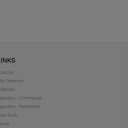
LINKS
bout Us
hy Greenlam
ollection
nspiration - Commercial
nspiration - Residential
ase Study
rends