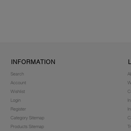
INFORMATION
Search
A
Account
W
Wishlist
C
Login
I
Register
I
Category Sitemap
C
Products Sitemap
T