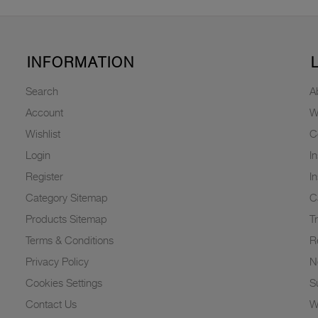
INFORMATION
Search
A
Account
W
Wishlist
C
Login
I
Register
I
Category Sitemap
C
Products Sitemap
T
Terms & Conditions
R
Privacy Policy
N
Cookies Settings
Su
Contact Us
W