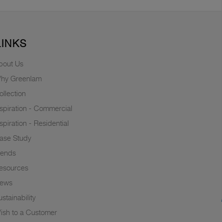
LINKS
bout Us
hy Greenlam
ollection
nspiration - Commercial
nspiration - Residential
ase Study
rends
esources
ews
stainability
ish to a Customer