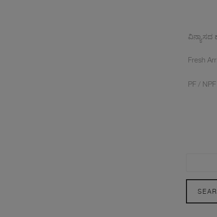
ವಿನ್ಯಾಸದ 
Fresh Arr
PF / NPF
SEA