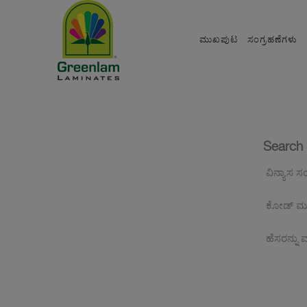
ಮುಖಪುಟ
ಸಂಗ್ರಹಣೆಗಳು
Search 
ವಿನ್ಯಾಸ ಸಂ
ಕೋಡ್ ಮು
ಹೆಸರನ್ನು 