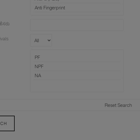
ಹೆಸರು
ivals
RCH