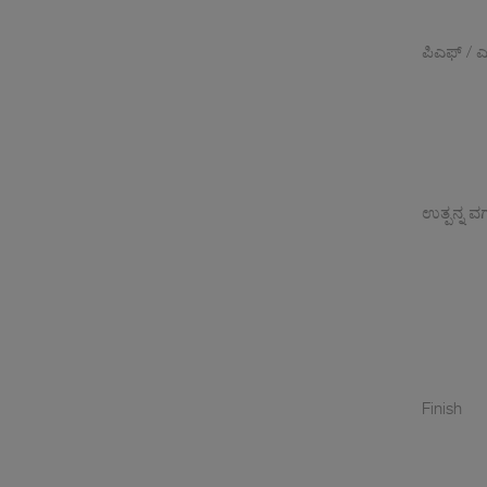
ಪಿಎಫ್ / ಎ
ಉತ್ಪನ್ನ ವರ
Finish