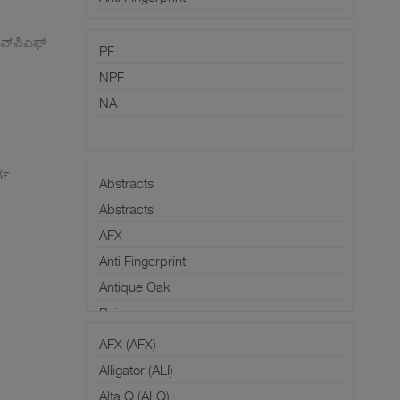
ನ್‌ಪಿಎಫ್
್ಗ