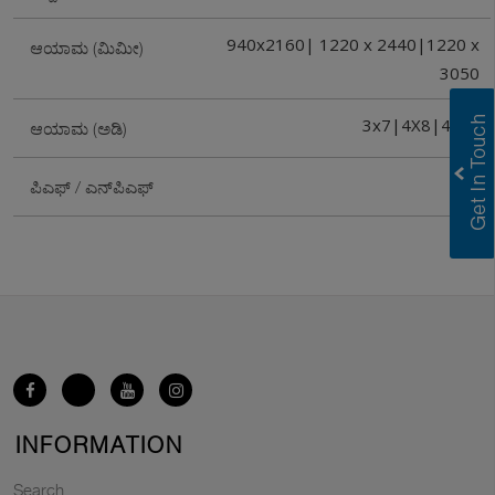
940x2160| 1220 x 2440|1220 x
ಆಯಾಮ (ಮಿಮೀ)
3050
3x7|4X8|4x10
ಆಯಾಮ (ಅಡಿ)
PF
ಪಿಎಫ್ / ಎನ್‌ಪಿಎಫ್
INFORMATION
Search