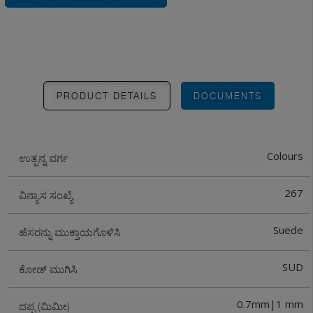
PRODUCT DETAILS
DOCUMENTS
Colours
ಉತ್ಪನ್ನ ವರ್ಗ
267
ವಿನ್ಯಾಸ ಸಂಖ್ಯೆ
Suede
ಹೆಸರನ್ನು ಮುಕ್ತಾಯಗೊಳಿಸಿ
SUD
ಕೋಡ್ ಮುಗಿಸಿ
0.7mm|1 mm
ದಪ್ಪ (ಮಿಮೀ)