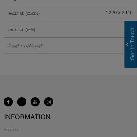
1220 x 2440
ಆಯಾಮ (ಮಿಮೀ)
4X8
ಆಯಾಮ (ಅಡಿ)
PF
ಪಿಎಫ್ / ಎನ್‌ಪಿಎಫ್
INFORMATION
Search