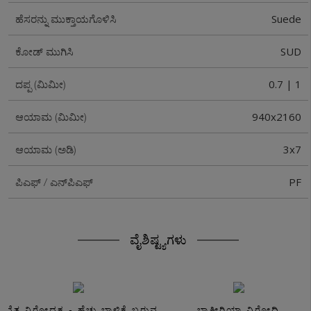
Suede
ಹೆಸರನ್ನು ಮುಕ್ತಾಯಗೊಳಿಸಿ
SUD
ಕೋಡ್ ಮುಗಿಸಿ
0.7 | 1
ದಪ್ಪ (ಮಿಮೀ)
940x2160
ಆಯಾಮ (ಮಿಮೀ)
3x7
ಆಯಾಮ (ಅಡಿ)
PF
ಪಿಎಫ್ / ಎನ್‌ಪಿಎಫ್
ವೈಶಿಷ್ಟ್ಯಗಳು
ಸವೆತ ನಿರೋಧಕ - ಹೆಚ್ಚು ಬಾಳಿಕೆ ಬರುವ
ಬ್ಯಾಕ್ಟೀರಿಯಾ ವಿರೋಧಿ