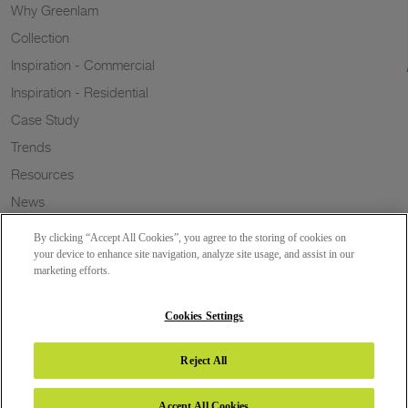
Why Greenlam
Collection
Inspiration - Commercial
Inspiration - Residential
Case Study
Trends
Resources
News
Sustainability
By clicking “Accept All Cookies”, you agree to the storing of cookies on
Wish to a Customer
your device to enhance site navigation, analyze site usage, and assist in our
marketing efforts.
Dealer Locator
Blog
Cookies Settings
Reject All
Copyright 2026 © Greenlam Industries Limited. All rights reserved.
Accept All Cookies