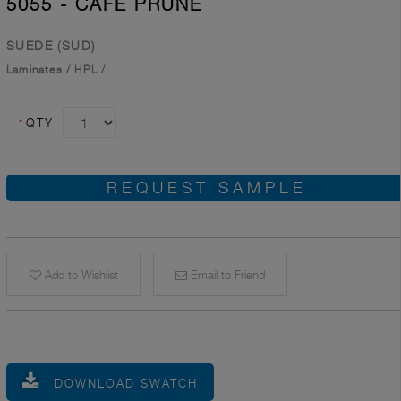
5055 - CAFÉ PRUNE
SUEDE (SUD)
Laminates
/
HPL
/
*
QTY
REQUEST SAMPLE
Add to Wishlist
Email to Friend
DOWNLOAD SWATCH