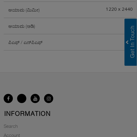
1220 x 2440
ಆಯಾಮ (ಮಿಮೀ)
4X8
ಆಯಾಮ (ಅಡಿ)
PF
ಪಿಎಫ್ / ಎನ್‌ಪಿಎಫ್
INFORMATION
Search
Account