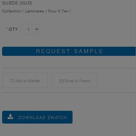
SUEDE (SUD)
Collection
/
Laminates
/
Four X Ten
/
*
QTY
REQUEST SAMPLE
Add to Wishlist
Email to Friend
DOWNLOAD SWATCH