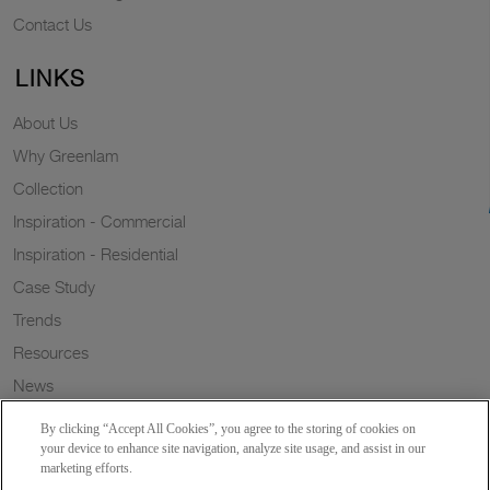
Contact Us
LINKS
About Us
Why Greenlam
Collection
Inspiration - Commercial
Inspiration - Residential
Case Study
Trends
Resources
News
Sustainability
By clicking “Accept All Cookies”, you agree to the storing of cookies on
Wish to a Customer
your device to enhance site navigation, analyze site usage, and assist in our
marketing efforts.
Dealer Locator