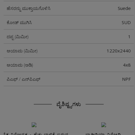
Suede
ಹೆಸರನ್ನು ಮುಕ್ತಾಯಗೊಳಿಸಿ
SUD
ಕೋಡ್ ಮುಗಿಸಿ
1
ದಪ್ಪ (ಮಿಮೀ)
1220x2440
ಆಯಾಮ (ಮಿಮೀ)
4x8
ಆಯಾಮ (ಅಡಿ)
NPF
ಪಿಎಫ್ / ಎನ್‌ಪಿಎಫ್
ವೈಶಿಷ್ಟ್ಯಗಳು
ಸವೆತ ನಿರೋಧಕ - ಹೆಚ್ಚು ಬಾಳಿಕೆ ಬರುವ
ಬ್ಯಾಕ್ಟೀರಿಯಾ ವಿರೋಧಿ