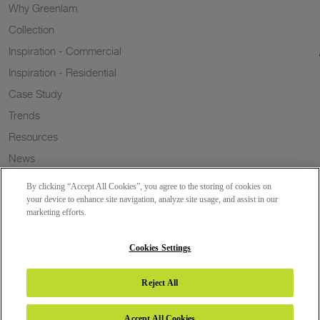
Why Greenlam
Collection
Inspiration - Commercial
Inspiration - Residential
Case Study
Trends
Resources
News
Sustainability
By clicking “Accept All Cookies”, you agree to the storing of cookies on
Wish to a Customer
your device to enhance site navigation, analyze site usage, and assist in our
marketing efforts.
Dealer Locator
Blog
Cookies Settings
Reject All
Copyright 2026 © Greenlam Industries Limited. All rights reserved.
Accept All Cookies