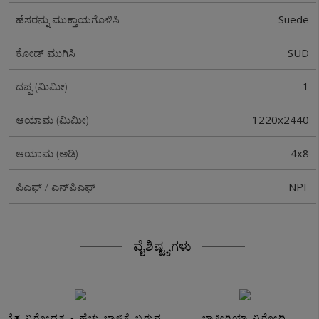
Suede
ಹೆಸರನ್ನು ಮುಕ್ತಾಯಗೊಳಿಸಿ
SUD
ಕೋಡ್ ಮುಗಿಸಿ
1
ದಪ್ಪ (ಮಿಮೀ)
1220x2440
ಆಯಾಮ (ಮಿಮೀ)
4x8
ಆಯಾಮ (ಅಡಿ)
NPF
ಪಿಎಫ್ / ಎನ್‌ಪಿಎಫ್
ವೈಶಿಷ್ಟ್ಯಗಳು
ಸವೆತ ನಿರೋಧಕ - ಹೆಚ್ಚು ಬಾಳಿಕೆ ಬರುವ
ಬ್ಯಾಕ್ಟೀರಿಯಾ ವಿರೋಧಿ