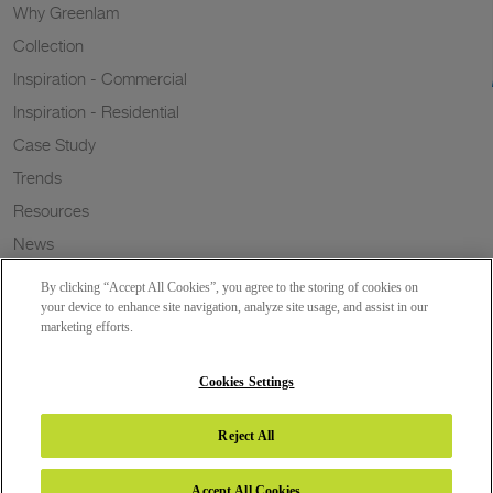
Why Greenlam
Collection
Inspiration - Commercial
Inspiration - Residential
Case Study
Trends
Resources
News
Sustainability
By clicking “Accept All Cookies”, you agree to the storing of cookies on
Wish to a Customer
your device to enhance site navigation, analyze site usage, and assist in our
marketing efforts.
Dealer Locator
Blog
Cookies Settings
Reject All
Copyright 2026 © Greenlam Industries Limited. All rights reserved.
Accept All Cookies