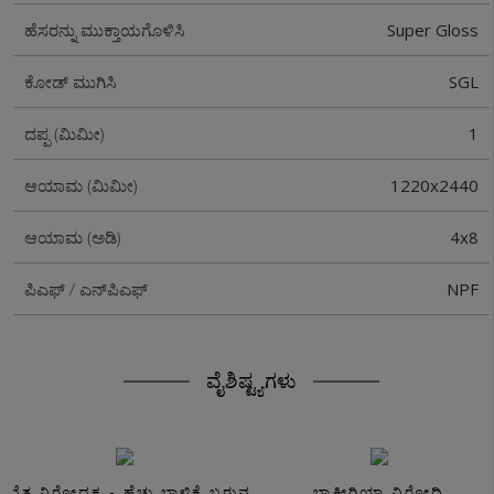
Super Gloss
ಹೆಸರನ್ನು ಮುಕ್ತಾಯಗೊಳಿಸಿ
SGL
ಕೋಡ್ ಮುಗಿಸಿ
1
ದಪ್ಪ (ಮಿಮೀ)
1220x2440
ಆಯಾಮ (ಮಿಮೀ)
4x8
ಆಯಾಮ (ಅಡಿ)
NPF
ಪಿಎಫ್ / ಎನ್‌ಪಿಎಫ್
ವೈಶಿಷ್ಟ್ಯಗಳು
ಸವೆತ ನಿರೋಧಕ - ಹೆಚ್ಚು ಬಾಳಿಕೆ ಬರುವ
ಬ್ಯಾಕ್ಟೀರಿಯಾ ವಿರೋಧಿ