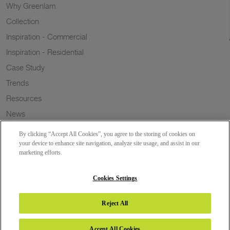
Why Greenlam
Collection
Inspiration - Commercial
Inspiration - Residential
Case Study
Trends
Resources
News
Sustainability
By clicking “Accept All Cookies”, you agree to the storing of cookies on
Wish to a Customer
your device to enhance site navigation, analyze site usage, and assist in our
marketing efforts.
Dealer Locator
Blog
Cookies Settings
Reject All
Copyright 2026 © Greenlam Industries Limited. All rights reserved.
Accept All Cookies