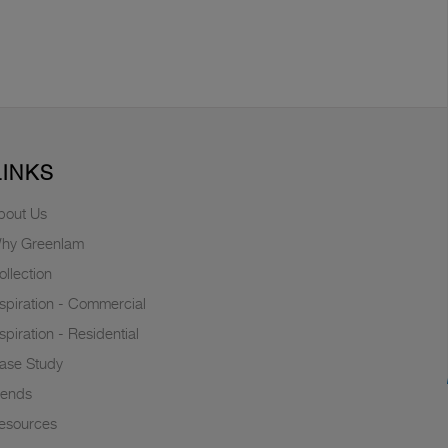
LINKS
bout Us
hy Greenlam
ollection
nspiration - Commercial
nspiration - Residential
ase Study
rends
esources