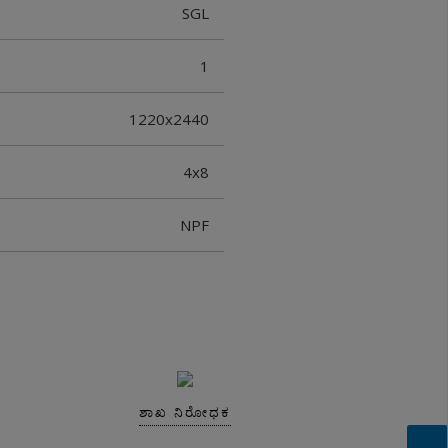
SGL
1
1220x2440
4x8
NPF
ಶಾಖ ನಿರೋಧಕ