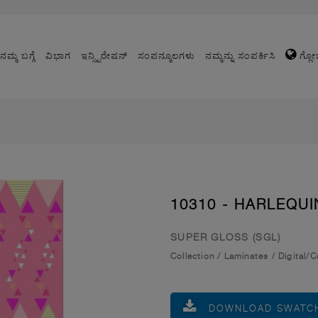
ನಮ್ಮ ಬಗ್ಗೆ
ವಿಭಾಗ
ಇನ್ಸ್ಪಿರೇಷನ್
ಸಂಪನ್ಮೂಲಗಳು
ನಮ್ಮನ್ನು ಸಂಪರ್ಕಿಸಿ
ಗ್ಲೋ
10310 - HARLEQUI
SUPER GLOSS (SGL)
Collection
/
Laminates
/
Digital/
DOWNLOAD SWATC