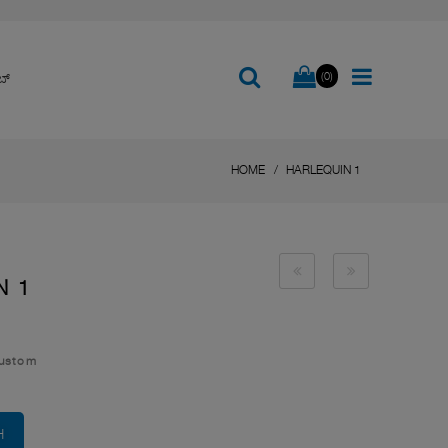
(0)
ಬ್
HOME
HARLEQUIN 1
N 1
Custom
H