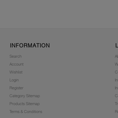
INFORMATION
Search
A
Account
W
Wishlist
C
Login
I
Register
I
Category Sitemap
C
Products Sitemap
T
Terms & Conditions
R