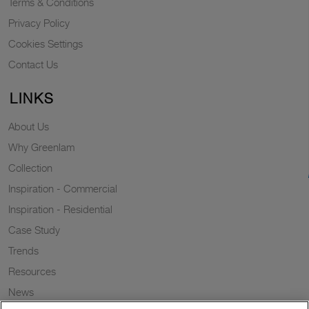
Terms & Conditions
Privacy Policy
Cookies Settings
Contact Us
LINKS
About Us
Why Greenlam
Collection
Inspiration - Commercial
Inspiration - Residential
Case Study
Trends
Resources
News