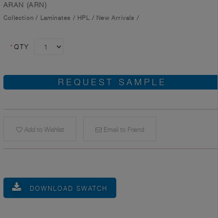
ARAN (ARN)
Collection
/
Laminates
/
HPL
/
New Arrivals
/
*
QTY
REQUEST SAMPLE
Add to Wishlist
Email to Friend
DOWNLOAD SWATCH