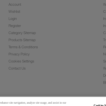
Account
W
Wishlist
C
Login
I
Register
I
Category Sitemap
C
Products Sitemap
T
Terms & Conditions
R
Privacy Policy
N
Cookies Settings
Su
Contact Us
W
D
B
nhance site navigation, analyze site usage, and assist in our
Cookies S