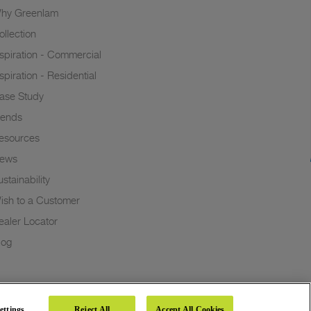
hy Greenlam
ollection
nspiration - Commercial
nspiration - Residential
ase Study
rends
esources
ews
stainability
ish to a Customer
ealer Locator
log
ettings
Reject All
Accept All Cookies