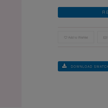
R
Add to Wishlist
E
DOWNLOAD SWATC