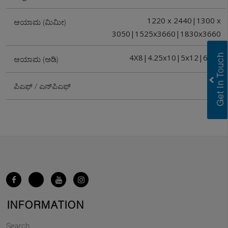
1220 x 2440|1300 x
ಆಯಾಮ (ಮಿಮೀ)
3050|1525x3660|1830x3660
4X8|4.25x10|5x12|6x12
ಆಯಾಮ (ಅಡಿ)
PF
ಪಿಎಫ್ / ಎನ್‌ಪಿಎಫ್
INFORMATION
Search