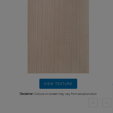
VIEW TEXTURE
Disclaimer:
Colours on screen may vary from actual product