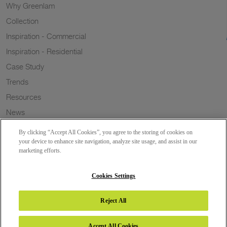
Why Greenlam
Collection
Inspiration - Commercial
Inspiration - Residential
Case Study
Trends
Resources
News
Sustainability
By clicking “Accept All Cookies”, you agree to the storing of cookies on
Wish to a Customer
your device to enhance site navigation, analyze site usage, and assist in our
marketing efforts.
Dealer Locator
Blog
Cookies Settings
Reject All
Copyright 2026 © Greenlam Industries Limited. All rights reserved.
Accept All Cookies