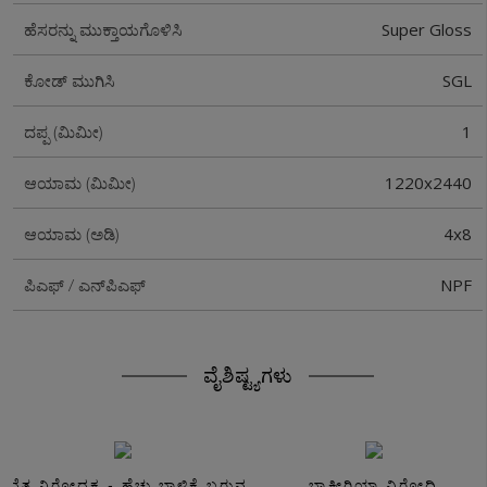
Super Gloss
ಹೆಸರನ್ನು ಮುಕ್ತಾಯಗೊಳಿಸಿ
SGL
ಕೋಡ್ ಮುಗಿಸಿ
1
ದಪ್ಪ (ಮಿಮೀ)
1220x2440
ಆಯಾಮ (ಮಿಮೀ)
4x8
ಆಯಾಮ (ಅಡಿ)
NPF
ಪಿಎಫ್ / ಎನ್‌ಪಿಎಫ್
ವೈಶಿಷ್ಟ್ಯಗಳು
ಸವೆತ ನಿರೋಧಕ - ಹೆಚ್ಚು ಬಾಳಿಕೆ ಬರುವ
ಬ್ಯಾಕ್ಟೀರಿಯಾ ವಿರೋಧಿ