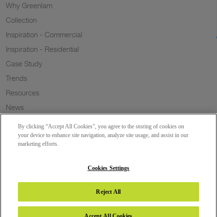
Why Greenlam
Collection
Inspiration - Commercial
Inspiration - Residential
Case Study
Trends
Resources
News
Sustainability
By clicking “Accept All Cookies”, you agree to the storing of cookies on
Wish to a Customer
your device to enhance site navigation, analyze site usage, and assist in our
marketing efforts.
Dealer Locator
Blog
Cookies Settings
Reject All
Copyright 2026 © Greenlam Industries Limited. All rights reserved.
Accept All Cookies