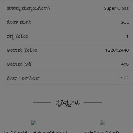
Super Gloss
ಹೆಸರನ್ನು ಮುಕ್ತಾಯಗೊಳಿಸಿ
SGL
ಕೋಡ್ ಮುಗಿಸಿ
1
ದಪ್ಪ (ಮಿಮೀ)
1220x2440
ಆಯಾಮ (ಮಿಮೀ)
4x8
ಆಯಾಮ (ಅಡಿ)
NPF
ಪಿಎಫ್ / ಎನ್‌ಪಿಎಫ್
ವೈಶಿಷ್ಟ್ಯಗಳು
ಸವೆತ ನಿರೋಧಕ - ಹೆಚ್ಚು ಬಾಳಿಕೆ ಬರುವ
ಬ್ಯಾಕ್ಟೀರಿಯಾ ವಿರೋಧಿ