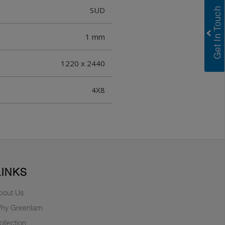
SUD
1 mm
1220 x 2440
4X8
LINKS
bout Us
hy Greenlam
ollection