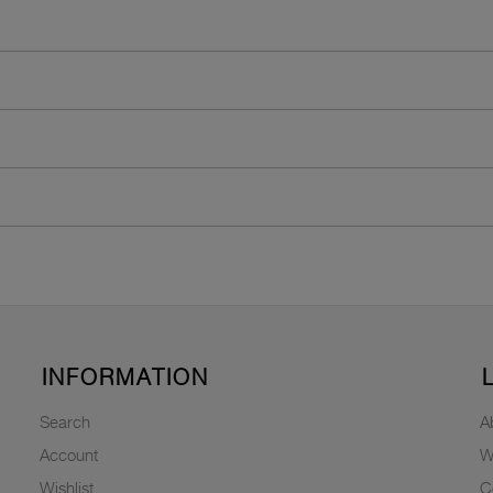
INFORMATION
Search
A
Account
W
Wishlist
C