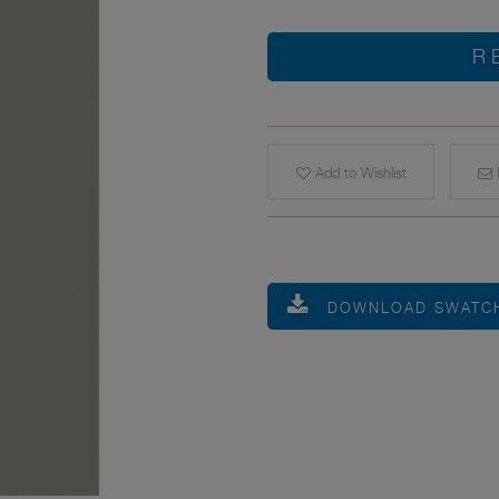
R
Add to Wishlist
E
DOWNLOAD SWATC