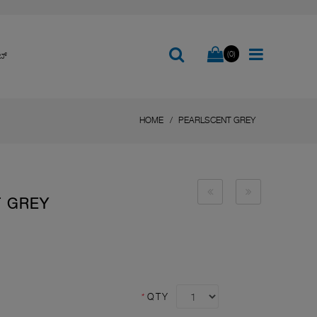
(0)
ಬ್
HOME
PEARLSCENT GREY
T GREY
*
QTY