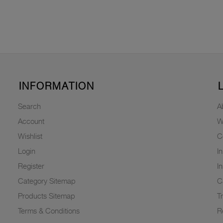
INFORMATION
Search
A
Account
W
Wishlist
C
Login
I
Register
I
Category Sitemap
C
Products Sitemap
T
Terms & Conditions
R