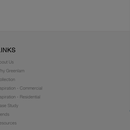
LINKS
bout Us
hy Greenlam
ollection
nspiration - Commercial
nspiration - Residential
ase Study
rends
esources