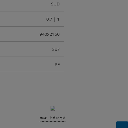
SUD
0.7 | 1
940x2160
3x7
PF
ಶಾಖ ನಿರೋಧಕ