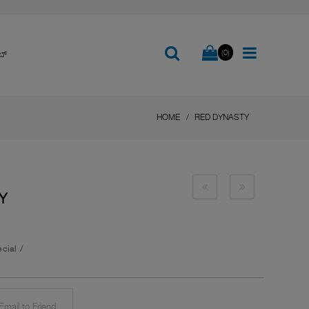
(0)
ಬ್
HOME
RED DYNASTY
Y
cial
/
mail to Friend