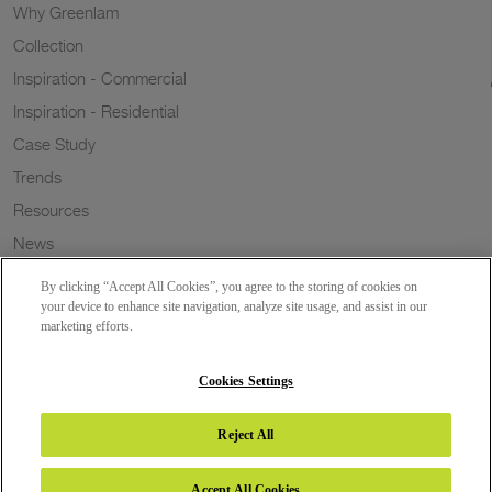
Why Greenlam
Collection
Inspiration - Commercial
Inspiration - Residential
Case Study
Trends
Resources
News
Sustainability
By clicking “Accept All Cookies”, you agree to the storing of cookies on
Wish to a Customer
your device to enhance site navigation, analyze site usage, and assist in our
marketing efforts.
Dealer Locator
Blog
Cookies Settings
Reject All
Copyright 2026 © Greenlam Industries Limited. All rights reserved.
Accept All Cookies