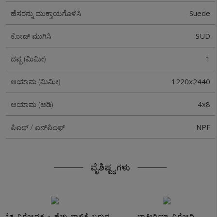
Suede
ಹೆಸರನ್ನು ಮುಕ್ತಾಯಗೊಳಿಸಿ
SUD
ಕೋಡ್ ಮುಗಿಸಿ
1
ದಪ್ಪ (ಮಿಮೀ)
1220x2440
ಆಯಾಮ (ಮಿಮೀ)
4x8
ಆಯಾಮ (ಅಡಿ)
NPF
ಪಿಎಫ್ / ಎನ್‌ಪಿಎಫ್
ವೈಶಿಷ್ಟ್ಯಗಳು
ಸವೆತ ನಿರೋಧಕ - ಹೆಚ್ಚು ಬಾಳಿಕೆ ಬರುವ
ಬ್ಯಾಕ್ಟೀರಿಯಾ ವಿರೋಧಿ