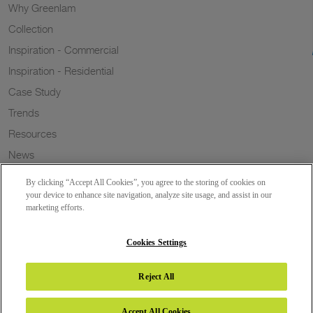
Why Greenlam
Collection
Inspiration - Commercial
Inspiration - Residential
Case Study
Trends
Resources
News
Sustainability
By clicking “Accept All Cookies”, you agree to the storing of cookies on
Wish to a Customer
your device to enhance site navigation, analyze site usage, and assist in our
marketing efforts.
Dealer Locator
Blog
Cookies Settings
Reject All
Copyright 2026 © Greenlam Industries Limited. All rights reserved.
Accept All Cookies