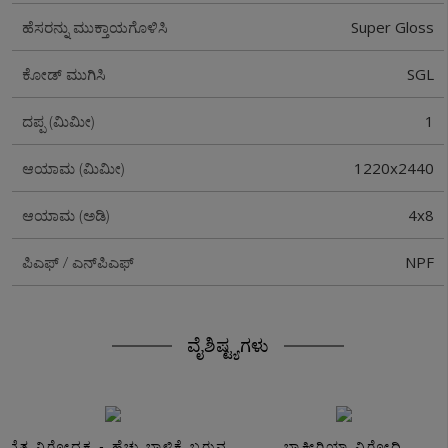
Super Gloss
ಹೆಸರನ್ನು ಮುಕ್ತಾಯಗೊಳಿಸಿ
SGL
ಕೋಡ್ ಮುಗಿಸಿ
1
ದಪ್ಪ (ಮಿಮೀ)
1220x2440
ಆಯಾಮ (ಮಿಮೀ)
4x8
ಆಯಾಮ (ಅಡಿ)
NPF
ಪಿಎಫ್ / ಎನ್‌ಪಿಎಫ್
ವೈಶಿಷ್ಟ್ಯಗಳು
ಸವೆತ ನಿರೋಧಕ - ಹೆಚ್ಚು ಬಾಳಿಕೆ ಬರುವ
ಬ್ಯಾಕ್ಟೀರಿಯಾ ವಿರೋಧಿ