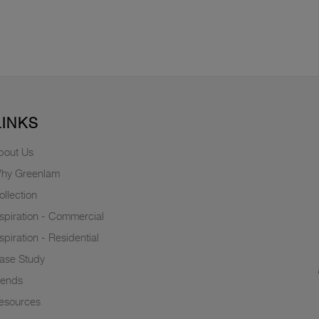
LINKS
bout Us
hy Greenlam
ollection
nspiration - Commercial
nspiration - Residential
ase Study
rends
esources