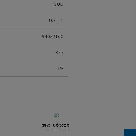
SUD
0.7 | 1
940x2160
3x7
PF
ಶಾಖ ನಿರೋಧಕ