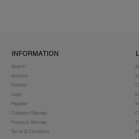
INFORMATION
Search
A
Account
W
Wishlist
C
Login
I
Register
I
Category Sitemap
C
Products Sitemap
T
Terms & Conditions
R